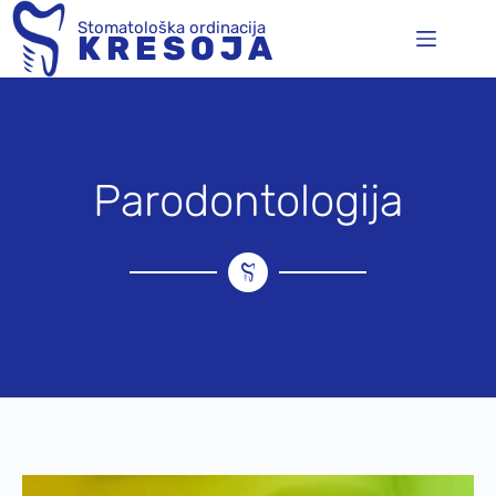
Stomatološka ordinacija
KRESOJA
Parodontologija
INFO ZA LOGO
Fontovi:
Magnolia Script Regular
-
-
Arial Bold
Boje
#4f6466
#fff
#22c7b8
#000