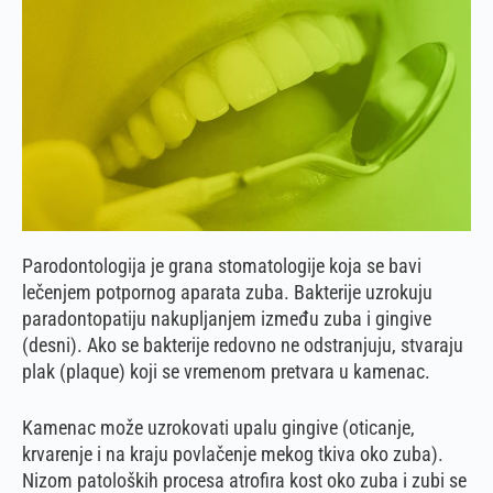
Parodontologija je grana stomatologije koja se bavi
lečenjem potpornog aparata zuba. Bakterije uzrokuju
paradontopatiju nakupljanjem između zuba i gingive
(desni). Ako se bakterije redovno ne odstranjuju, stvaraju
plak (plaque) koji se vremenom pretvara u kamenac.
Kamenac može uzrokovati upalu gingive (oticanje,
krvarenje i na kraju povlačenje mekog tkiva oko zuba).
Nizom patoloških procesa atrofira kost oko zuba i zubi se