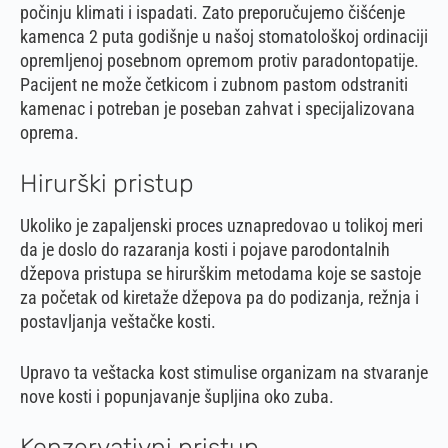
počinju klimati i ispadati. Zato preporučujemo čišćenje
kamenca 2 puta godišnje u našoj stomatološkoj ordinaciji
opremljenoj posebnom opremom protiv paradontopatije.
Pacijent ne može četkicom i zubnom pastom odstraniti
kamenac i potreban je poseban zahvat i specijalizovana
oprema.
Hirurški pristup
Ukoliko je zapaljenski proces uznapredovao u tolikoj meri
da je doslo do razaranja kosti i pojave parodontalnih
džepova pristupa se hirurškim metodama koje se sastoje
za početak od kiretaže džepova pa do podizanja, režnja i
postavljanja veštačke kosti.
Upravo ta veštacka kost stimulise organizam na stvaranje
nove kosti i popunjavanje šupljina oko zuba.
Konzervativni pristup